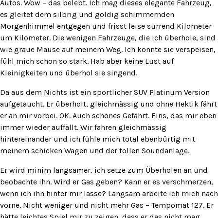
Autos. Wow – das belebt. Ich mag dieses elegante Fahrzeug,
es gleitet dem silbrig und goldig schimmernden
Morgenhimmel entgegen und frisst leise surrend Kilometer
um Kilometer. Die wenigen Fahrzeuge, die ich überhole, sind
wie graue Mäuse auf meinem Weg. Ich könnte sie verspeisen,
fühl mich schon so stark. Hab aber keine Lust auf
Kleinigkeiten und überhol sie singend.
Da aus dem Nichts ist ein sportlicher SUV Platinum Version
aufgetaucht. Er überholt, gleichmässig und ohne Hektik fährt
er an mir vorbei. OK. Auch schönes Gefährt. Eins, das mir eben
immer wieder auffällt. Wir fahren gleichmässig
hintereinander und ich fühle mich total ebenbürtig mit
meinem schicken Wagen und der tollen Soundanlage.
Er wird minim langsamer, ich setze zum Überholen an und
beobachte ihn. Wird er Gas geben? Kann er es verschmerzen,
wenn ich ihn hinter mir lasse? Langsam arbeite ich mich nach
vorne. Nicht weniger und nicht mehr Gas – Tempomat 127. Er
hätte leichtes Spiel mir zu zeigen, dass er das nicht mag.