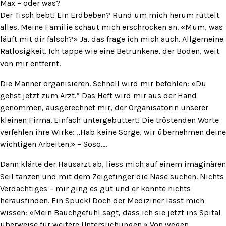
Max – oder was?
Der Tisch bebt! Ein Erdbeben? Rund um mich herum rüttelt
alles. Meine Familie schaut mich erschrocken an. «Mum, was
läuft mit dir falsch?» Ja, das frage ich mich auch. Allgemeine
Ratlosigkeit. Ich tappe wie eine Betrunkene, der Boden, weit
von mir entfernt.
Die Männer organisieren. Schnell wird mir befohlen: «Du
gehst jetzt zum Arzt.“ Das Heft wird mir aus der Hand
genommen, ausgerechnet mir, der Organisatorin unserer
kleinen Firma. Einfach untergebuttert! Die tröstenden Worte
verfehlen ihre Wirke: „Hab keine Sorge, wir übernehmen deine
wichtigen Arbeiten.» – Soso….
Dann klärte der Hausarzt ab, liess mich auf einem imaginären
Seil tanzen und mit dem Zeigefinger die Nase suchen. Nichts
Verdächtiges – mir ging es gut und er konnte nichts
herausfinden. Ein Spuck! Doch der Mediziner lässt mich
wissen: «Mein Bauchgefühl sagt, dass ich sie jetzt ins Spital
überweise für weitere Untersuchungen.» Von wegen