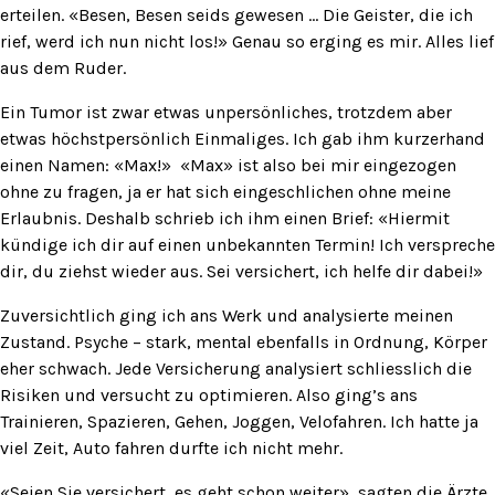
erteilen. «Besen, Besen seids gewesen … Die Geister, die ich
rief, werd ich nun nicht los!» Genau so erging es mir. Alles lief
aus dem Ruder.
Ein Tumor ist zwar etwas unpersönliches, trotzdem aber
etwas höchstpersönlich Einmaliges. Ich gab ihm kurzerhand
einen Namen: «Max!» «Max» ist also bei mir eingezogen
ohne zu fragen, ja er hat sich eingeschlichen ohne meine
Erlaubnis. Deshalb schrieb ich ihm einen Brief: «Hiermit
kündige ich dir auf einen unbekannten Termin! Ich verspreche
dir, du ziehst wieder aus. Sei versichert, ich helfe dir dabei!»
Zuversichtlich ging ich ans Werk und analysierte meinen
Zustand. Psyche – stark, mental ebenfalls in Ordnung, Körper
eher schwach. Jede Versicherung analysiert schliesslich die
Risiken und versucht zu optimieren. Also ging’s ans
Trainieren, Spazieren, Gehen, Joggen, Velofahren. Ich hatte ja
viel Zeit, Auto fahren durfte ich nicht mehr.
«Seien Sie versichert, es geht schon weiter», sagten die Ärzte.