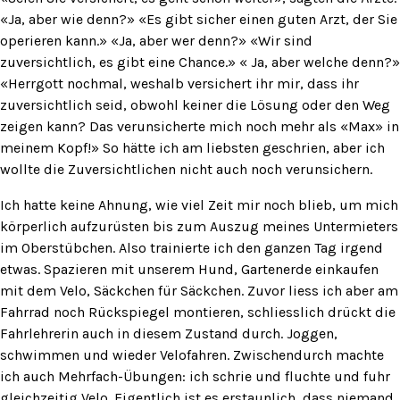
«Ja, aber wie denn?» «Es gibt sicher einen guten Arzt, der Sie
operieren kann.» «Ja, aber wer denn?» «Wir sind
zuversichtlich, es gibt eine Chance.» « Ja, aber welche denn?»
«Herrgott nochmal, weshalb versichert ihr mir, dass ihr
zuversichtlich seid, obwohl keiner die Lösung oder den Weg
zeigen kann? Das verunsicherte mich noch mehr als «Max» in
meinem Kopf!» So hätte ich am liebsten geschrien, aber ich
wollte die Zuversichtlichen nicht auch noch verunsichern.
Ich hatte keine Ahnung, wie viel Zeit mir noch blieb, um mich
körperlich aufzurüsten bis zum Auszug meines Untermieters
im Oberstübchen. Also trainierte ich den ganzen Tag irgend
etwas. Spazieren mit unserem Hund, Gartenerde einkaufen
mit dem Velo, Säckchen für Säckchen. Zuvor liess ich aber am
Fahrrad noch Rückspiegel montieren, schliesslich drückt die
Fahrlehrerin auch in diesem Zustand durch. Joggen,
schwimmen und wieder Velofahren. Zwischendurch machte
ich auch Mehrfach-Übungen: ich schrie und fluchte und fuhr
gleichzeitig Velo. Eigentlich ist es erstaunlich, dass niemand