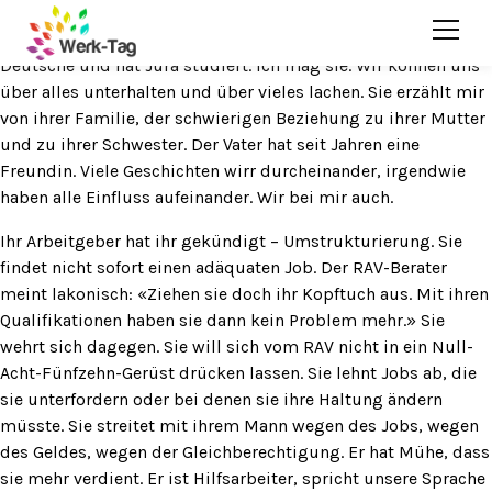
Nur ein Stück Stoff – Toleranz
Wir haben uns an einer Weiterbildung kennengelernt. Sie ist
Deutsche und hat Jura studiert. Ich mag sie. Wir können uns
über alles unterhalten und über vieles lachen. Sie erzählt mir
von ihrer Familie, der schwierigen Beziehung zu ihrer Mutter
und zu ihrer Schwester. Der Vater hat seit Jahren eine
Freundin. Viele Geschichten wirr durcheinander, irgendwie
haben alle Einfluss aufeinander. Wir bei mir auch.
Ihr Arbeitgeber hat ihr gekündigt – Umstrukturierung. Sie
findet nicht sofort einen adäquaten Job. Der RAV-Berater
meint lakonisch: «Ziehen sie doch ihr Kopftuch aus. Mit ihren
Qualifikationen haben sie dann kein Problem mehr.» Sie
wehrt sich dagegen. Sie will sich vom RAV nicht in ein Null-
Acht-Fünfzehn-Gerüst drücken lassen. Sie lehnt Jobs ab, die
sie unterfordern oder bei denen sie ihre Haltung ändern
müsste. Sie streitet mit ihrem Mann wegen des Jobs, wegen
des Geldes, wegen der Gleichberechtigung. Er hat Mühe, dass
sie mehr verdient. Er ist Hilfsarbeiter, spricht unsere Sprache