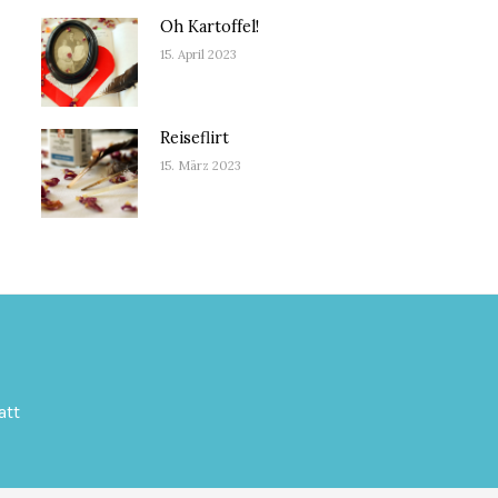
Oh Kartoffel!
15. April 2023
Reiseflirt
15. März 2023
att