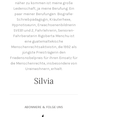
näher zu kommen ist meine große
Leidenschaft, ja meine Berufung. Ein
paar meiner Berufungen: Biografie-
Schreibpädagogin, Kräuterhexe,
Hypnotiseurin, Erwachsenenbildnerin
SVEB1 und 2, Fahrlehrerin, Senioren-
Fahrberaterin Rigoberta Menchu ist
eine guatemaltekische
Menschenrechtsaktivistin, die 1992 als
jüngste Preisträgerin den
Friedensnobelpreis für ihren Einsatz für
die Menschenrechte, insbesondere von
Ureinwohnern, erhielt.
Silvia
ABONNIERE & FOLGE UNS