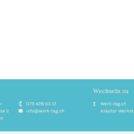
Wechseln zu
r
079 428 63 12
Werk-tag.ch
se 2
info@werk-tag.ch
Kräuter-Werkst
en